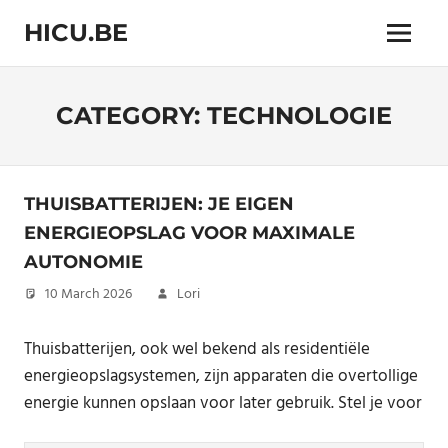
Skip
HICU.BE
to
Menu
content
"Hicu.be:
Groei,
Ontdek
CATEGORY:
TECHNOLOGIE
en
Geniet
van
een
THUISBATTERIJEN: JE EIGEN
Gezonder
ENERGIEOPSLAG VOOR MAXIMALE
Leven!"
AUTONOMIE
10 March 2026
Lori
Thuisbatterijen, ook wel bekend als residentiële
energieopslagsystemen, zijn apparaten die overtollige
energie kunnen opslaan voor later gebruik. Stel je voor