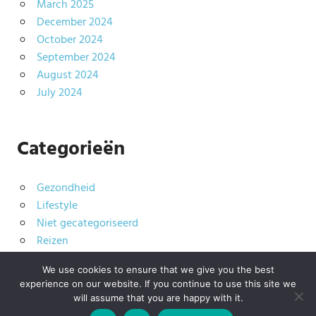
March 2025
December 2024
October 2024
September 2024
August 2024
July 2024
Categorieën
Gezondheid
Lifestyle
Niet gecategoriseerd
Reizen
Technologie
We use cookies to ensure that we give you the best
experience on our website. If you continue to use this site we
will assume that you are happy with it.
WordPress Theme: Palm Beach by ThemeZee.