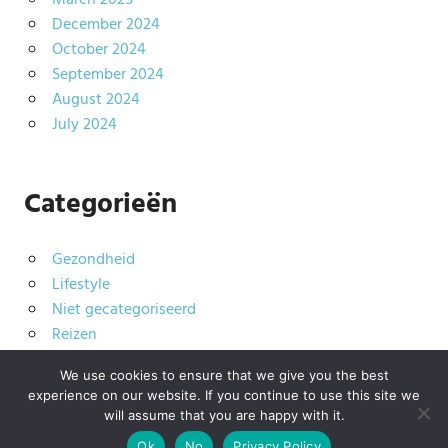
March 2025
December 2024
October 2024
September 2024
August 2024
July 2024
Categorieën
Gezondheid
Lifestyle
Niet gecategoriseerd
Reizen
Technologie
We use cookies to ensure that we give you the best
experience on our website. If you continue to use this site we
will assume that you are happy with it.
WordPress Theme: Palm Beach by ThemeZee.
Ok
No
Privacy Policy