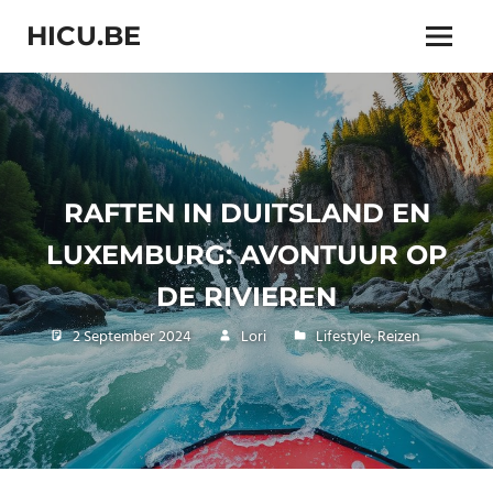
Skip
HICU.BE
to
Menu
content
"Hicu.be:
Groei,
Ontdek
en
Geniet
van
RAFTEN IN DUITSLAND EN
een
Gezonder
LUXEMBURG: AVONTUUR OP
Leven!"
DE RIVIEREN
2 September 2024
Lori
Lifestyle
,
Reizen